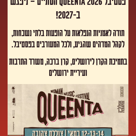
פסטיבל Queenta 2026 הסתיים – ניפגש
ב-2027!
תודה לאמניות הנפלאות על הופעות בלתי נשכחות,
לקהל המדהים שהגיע, ולכל המעורבים בפסטיבל.
​בתמיכת הקרן לירושלים, קרן ברכה, משרד התרבות
ועיריית ירושלים