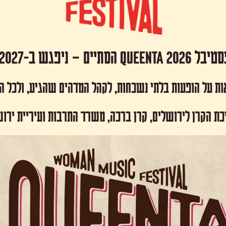
 Queenta 2026 הסתיים – ניפגש ב-2027!
ות על הופעות בלתי נשכחות, לקהל המדהים שהגיע, ולכל 
כת הקרן לירושלים, קרן ברכה, משרד התרבות ועיריית ירו