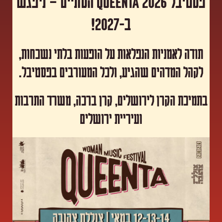
פסטיבל Queenta 2026 הסתיים – ניפגש
ב-2027!
תודה לאמניות הנפלאות על הופעות בלתי נשכחות,
לקהל המדהים שהגיע, ולכל המעורבים בפסטיבל.
​בתמיכת הקרן לירושלים, קרן ברכה, משרד התרבות
ועיריית ירושלים