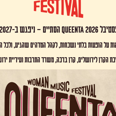
 Queenta 2026 הסתיים – ניפגש ב-2027!
ות על הופעות בלתי נשכחות, לקהל המדהים שהגיע, ולכל 
כת הקרן לירושלים, קרן ברכה, משרד התרבות ועיריית ירו