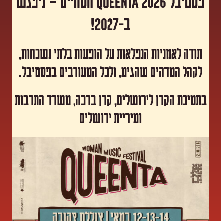
פסטיבל Queenta 2026 הסתיים – ניפגש
ב-2027!
תודה לאמניות הנפלאות על הופעות בלתי נשכחות,
לקהל המדהים שהגיע, ולכל המעורבים בפסטיבל.
​בתמיכת הקרן לירושלים, קרן ברכה, משרד התרבות
ועיריית ירושלים