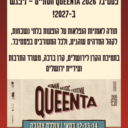
פסטיבל Queenta 2026 הסתיים – ניפגש
ב-2027!
תודה לאמניות הנפלאות על הופעות בלתי נשכחות,
לקהל המדהים שהגיע, ולכל המעורבים בפסטיבל.
​בתמיכת הקרן לירושלים, קרן ברכה, משרד התרבות
ועיריית ירושלים