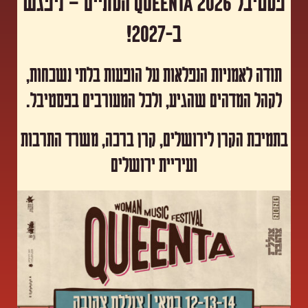
פסטיבל Queenta 2026 הסתיים – ניפגש
ב-2027!
תודה לאמניות הנפלאות על הופעות בלתי נשכחות,
לקהל המדהים שהגיע, ולכל המעורבים בפסטיבל.
​בתמיכת הקרן לירושלים, קרן ברכה, משרד התרבות
ועיריית ירושלים