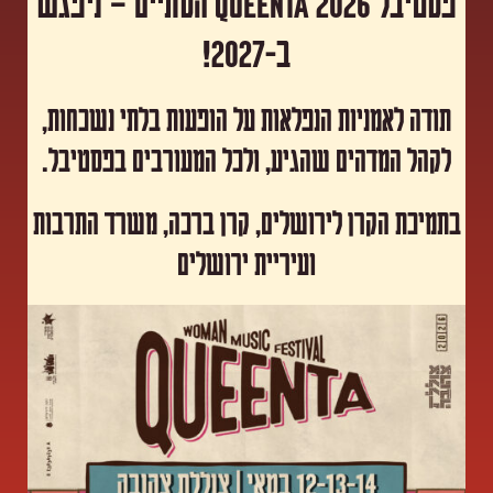
פסטיבל Queenta 2026 הסתיים – ניפגש
ב-2027!
תודה לאמניות הנפלאות על הופעות בלתי נשכחות,
לקהל המדהים שהגיע, ולכל המעורבים בפסטיבל.
​בתמיכת הקרן לירושלים, קרן ברכה, משרד התרבות
ועיריית ירושלים