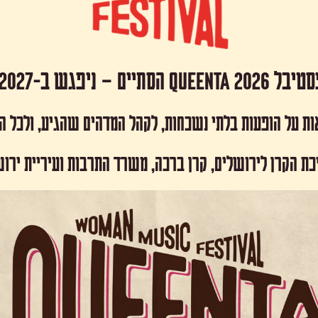
 Queenta 2026 הסתיים – ניפגש ב-2027!
ות על הופעות בלתי נשכחות, לקהל המדהים שהגיע, ולכל 
כת הקרן לירושלים, קרן ברכה, משרד התרבות ועיריית ירו