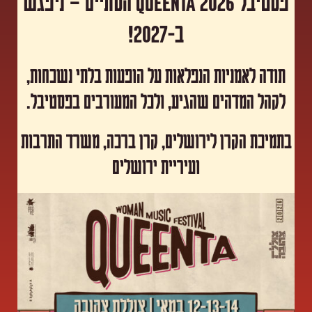
פסטיבל Queenta 2026 הסתיים – ניפגש
ב-2027!
תודה לאמניות הנפלאות על הופעות בלתי נשכחות,
לקהל המדהים שהגיע, ולכל המעורבים בפסטיבל.
​בתמיכת הקרן לירושלים, קרן ברכה, משרד התרבות
ועיריית ירושלים