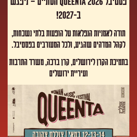
פסטיבל Queenta 2026 הסתיים – ניפגש
ב-2027!
תודה לאמניות הנפלאות על הופעות בלתי נשכחות,
לקהל המדהים שהגיע, ולכל המעורבים בפסטיבל.
​בתמיכת הקרן לירושלים, קרן ברכה, משרד התרבות
ועיריית ירושלים