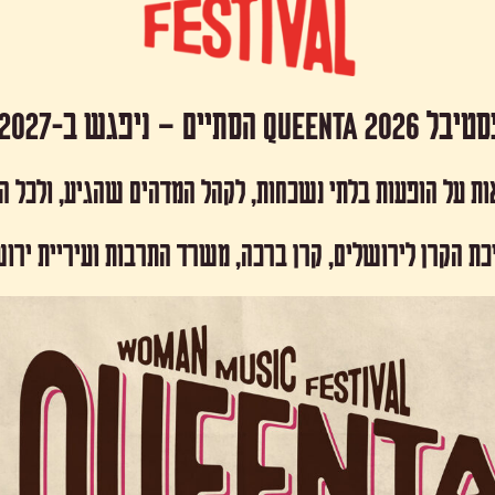
 Queenta 2026 הסתיים – ניפגש ב-2027!
ות על הופעות בלתי נשכחות, לקהל המדהים שהגיע, ולכל 
כת הקרן לירושלים, קרן ברכה, משרד התרבות ועיריית ירו