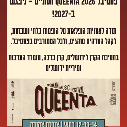
פסטיבל Queenta 2026 הסתיים – ניפגש
ב-2027!
תודה לאמניות הנפלאות על הופעות בלתי נשכחות,
לקהל המדהים שהגיע, ולכל המעורבים בפסטיבל.
​בתמיכת הקרן לירושלים, קרן ברכה, משרד התרבות
ועיריית ירושלים