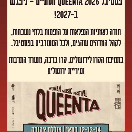
פסטיבל Queenta 2026 הסתיים – ניפגש
ב-2027!
תודה לאמניות הנפלאות על הופעות בלתי נשכחות,
לקהל המדהים שהגיע, ולכל המעורבים בפסטיבל.
​בתמיכת הקרן לירושלים, קרן ברכה, משרד התרבות
ועיריית ירושלים