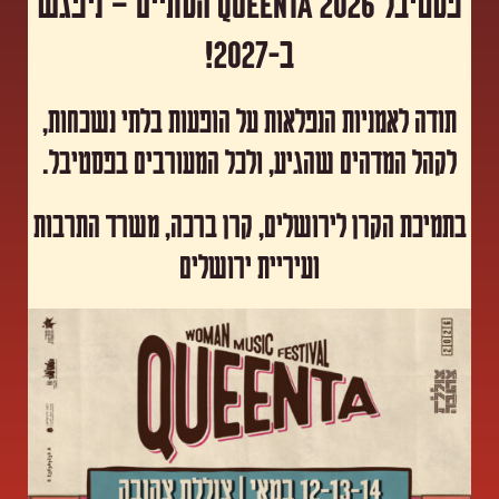
פסטיבל Queenta 2026 הסתיים – ניפגש
ב-2027!
תודה לאמניות הנפלאות על הופעות בלתי נשכחות,
לקהל המדהים שהגיע, ולכל המעורבים בפסטיבל.
​בתמיכת הקרן לירושלים, קרן ברכה, משרד התרבות
ועיריית ירושלים