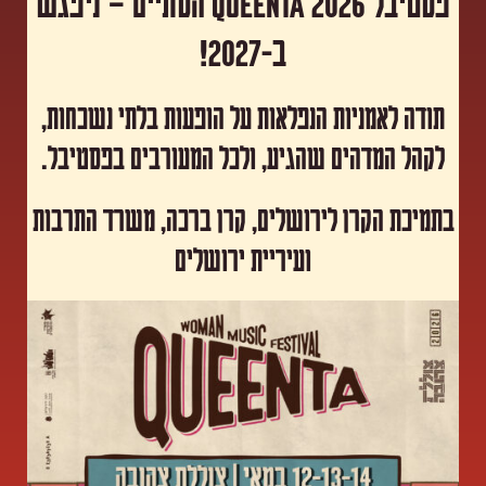
פסטיבל Queenta 2026 הסתיים – ניפגש
ב-2027!
תודה לאמניות הנפלאות על הופעות בלתי נשכחות,
לקהל המדהים שהגיע, ולכל המעורבים בפסטיבל.
​בתמיכת הקרן לירושלים, קרן ברכה, משרד התרבות
ועיריית ירושלים