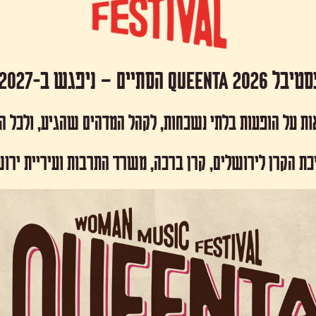
 Queenta 2026 הסתיים – ניפגש ב-2027!
ות על הופעות בלתי נשכחות, לקהל המדהים שהגיע, ולכל 
כת הקרן לירושלים, קרן ברכה, משרד התרבות ועיריית ירו