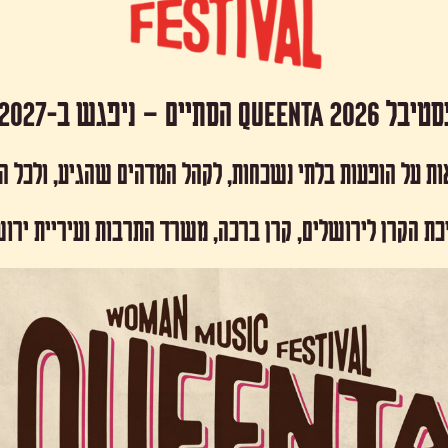
 Queenta 2026 הסתיים – ניפגש ב-2027!
ות על הופעות בלתי נשכחות, לקהל המדהים שהגיע, ולכל 
כת הקרן לירושלים, קרן ברכה, משרד התרבות ועיריית ירו