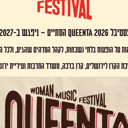
 Queenta 2026 הסתיים – ניפגש ב-2027!
ות על הופעות בלתי נשכחות, לקהל המדהים שהגיע, ולכל 
כת הקרן לירושלים, קרן ברכה, משרד התרבות ועיריית ירו