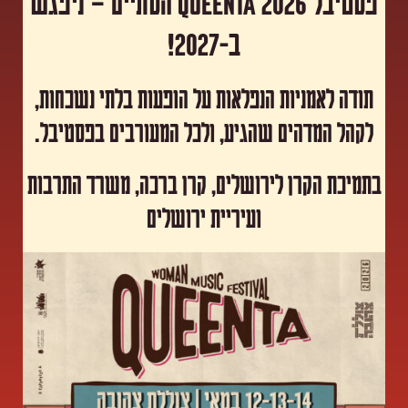
פסטיבל Queenta 2026 הסתיים – ניפגש
ב-2027!
תודה לאמניות הנפלאות על הופעות בלתי נשכחות,
לקהל המדהים שהגיע, ולכל המעורבים בפסטיבל.
​בתמיכת הקרן לירושלים, קרן ברכה, משרד התרבות
ועיריית ירושלים