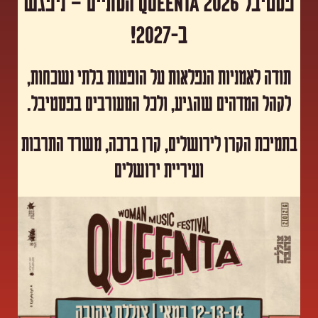
פסטיבל Queenta 2026 הסתיים – ניפגש
ב-2027!
תודה לאמניות הנפלאות על הופעות בלתי נשכחות,
לקהל המדהים שהגיע, ולכל המעורבים בפסטיבל.
​בתמיכת הקרן לירושלים, קרן ברכה, משרד התרבות
ועיריית ירושלים