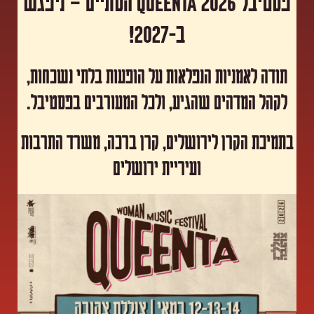
פסטיבל Queenta 2026 הסתיים – ניפגש
ב-2027!
תודה לאמניות הנפלאות על הופעות בלתי נשכחות,
לקהל המדהים שהגיע, ולכל המעורבים בפסטיבל.
​בתמיכת הקרן לירושלים, קרן ברכה, משרד התרבות
ועיריית ירושלים