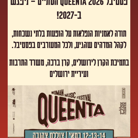
פסטיבל Queenta 2026 הסתיים – ניפגש
ב-2027!
תודה לאמניות הנפלאות על הופעות בלתי נשכחות,
לקהל המדהים שהגיע, ולכל המעורבים בפסטיבל.
​בתמיכת הקרן לירושלים, קרן ברכה, משרד התרבות
ועיריית ירושלים