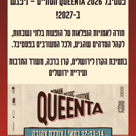
פסטיבל Queenta 2026 הסתיים – ניפגש
ב-2027!
תודה לאמניות הנפלאות על הופעות בלתי נשכחות,
לקהל המדהים שהגיע, ולכל המעורבים בפסטיבל.
​בתמיכת הקרן לירושלים, קרן ברכה, משרד התרבות
ועיריית ירושלים