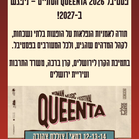
פסטיבל Queenta 2026 הסתיים – ניפגש
ב-2027!
תודה לאמניות הנפלאות על הופעות בלתי נשכחות,
לקהל המדהים שהגיע, ולכל המעורבים בפסטיבל.
​בתמיכת הקרן לירושלים, קרן ברכה, משרד התרבות
ועיריית ירושלים