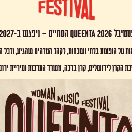
 Queenta 2026 הסתיים – ניפגש ב-2027!
ות על הופעות בלתי נשכחות, לקהל המדהים שהגיע, ולכל 
כת הקרן לירושלים, קרן ברכה, משרד התרבות ועיריית ירו