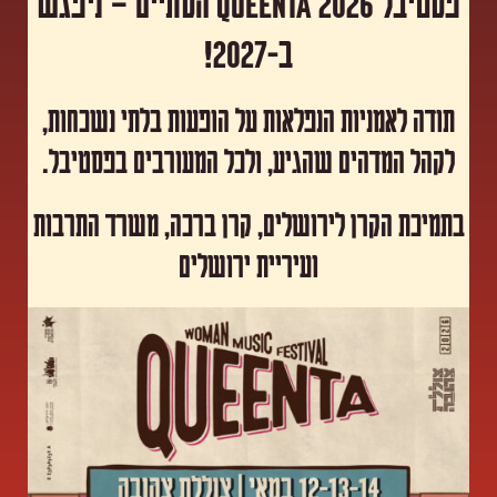
פסטיבל Queenta 2026 הסתיים – ניפגש
ב-2027!
תודה לאמניות הנפלאות על הופעות בלתי נשכחות,
לקהל המדהים שהגיע, ולכל המעורבים בפסטיבל.
​בתמיכת הקרן לירושלים, קרן ברכה, משרד התרבות
ועיריית ירושלים