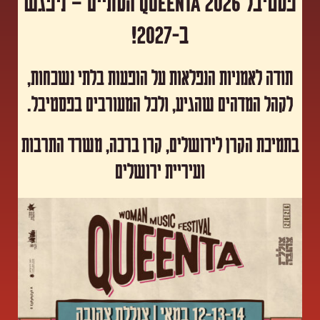
פסטיבל Queenta 2026 הסתיים – ניפגש
ב-2027!
תודה לאמניות הנפלאות על הופעות בלתי נשכחות,
לקהל המדהים שהגיע, ולכל המעורבים בפסטיבל.
​בתמיכת הקרן לירושלים, קרן ברכה, משרד התרבות
ועיריית ירושלים