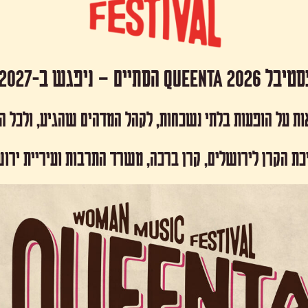
 Queenta 2026 הסתיים – ניפגש ב-2027!
ות על הופעות בלתי נשכחות, לקהל המדהים שהגיע, ולכל 
כת הקרן לירושלים, קרן ברכה, משרד התרבות ועיריית ירו