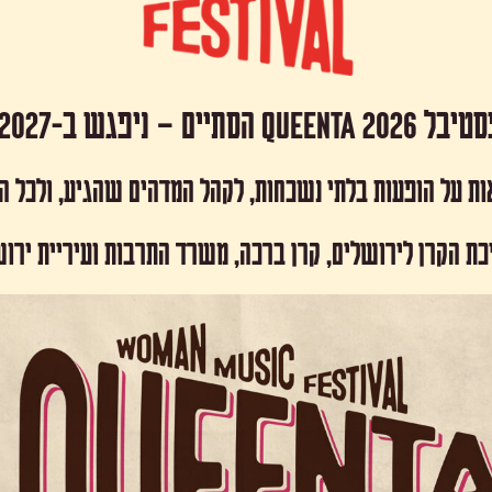
 Queenta 2026 הסתיים – ניפגש ב-2027!
ות על הופעות בלתי נשכחות, לקהל המדהים שהגיע, ולכל 
כת הקרן לירושלים, קרן ברכה, משרד התרבות ועיריית ירו