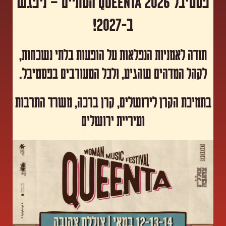
פסטיבל Queenta 2026 הסתיים – ניפגש
ב-2027!
תודה לאמניות הנפלאות על הופעות בלתי נשכחות,
לקהל המדהים שהגיע, ולכל המעורבים בפסטיבל.
​בתמיכת הקרן לירושלים, קרן ברכה, משרד התרבות
ועיריית ירושלים