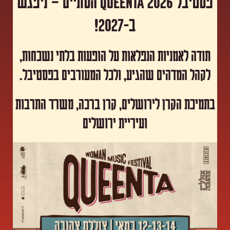
פסטיבל Queenta 2026 הסתיים – ניפגש
ב-2027!
תודה לאמניות הנפלאות על הופעות בלתי נשכחות,
לקהל המדהים שהגיע, ולכל המעורבים בפסטיבל.
​בתמיכת הקרן לירושלים, קרן ברכה, משרד התרבות
ועיריית ירושלים