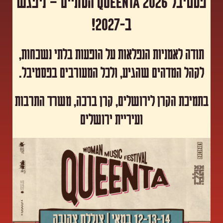
פסטיבל Queenta 2026 הסתיים – ניפגש
ב-2027!
תודה לאמניות הנפלאות על הופעות בלתי נשכחות,
לקהל המדהים שהגיע, ולכל המעורבים בפסטיבל.
​בתמיכת הקרן לירושלים, קרן ברכה, משרד התרבות
ועיריית ירושלים