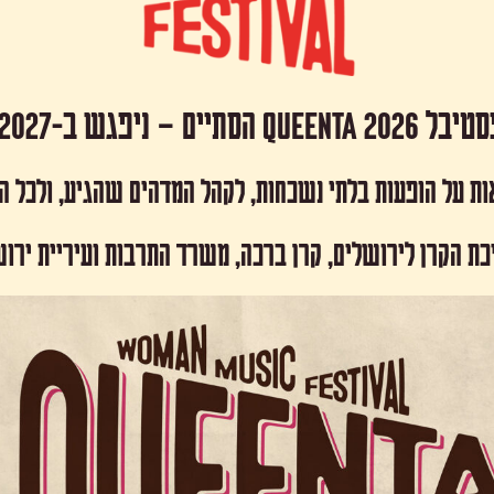
 Queenta 2026 הסתיים – ניפגש ב-2027!
ות על הופעות בלתי נשכחות, לקהל המדהים שהגיע, ולכל 
כת הקרן לירושלים, קרן ברכה, משרד התרבות ועיריית ירו