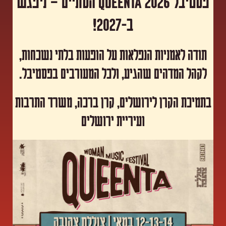
פסטיבל Queenta 2026 הסתיים – ניפגש
ב-2027!
תודה לאמניות הנפלאות על הופעות בלתי נשכחות,
לקהל המדהים שהגיע, ולכל המעורבים בפסטיבל.
​בתמיכת הקרן לירושלים, קרן ברכה, משרד התרבות
ועיריית ירושלים