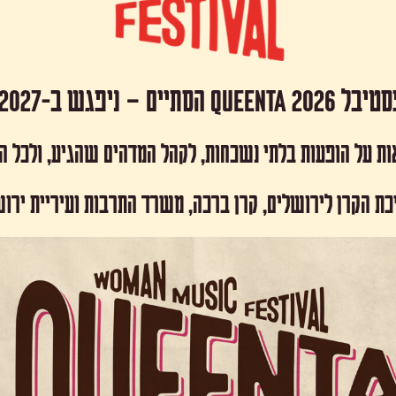
 Queenta 2026 הסתיים – ניפגש ב-2027!
ות על הופעות בלתי נשכחות, לקהל המדהים שהגיע, ולכל 
כת הקרן לירושלים, קרן ברכה, משרד התרבות ועיריית ירו