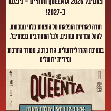
פסטיבל Queenta 2026 הסתיים – ניפגש
ב-2027!
תודה לאמניות הנפלאות על הופעות בלתי נשכחות,
לקהל המדהים שהגיע, ולכל המעורבים בפסטיבל.
​בתמיכת הקרן לירושלים, קרן ברכה, משרד התרבות
ועיריית ירושלים