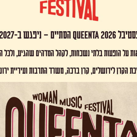
 Queenta 2026 הסתיים – ניפגש ב-2027!
ות על הופעות בלתי נשכחות, לקהל המדהים שהגיע, ולכל 
כת הקרן לירושלים, קרן ברכה, משרד התרבות ועיריית ירו