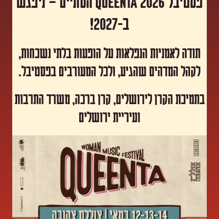
פסטיבל Queenta 2026 הסתיים – ניפגש
ב-2027!
תודה לאמניות הנפלאות על הופעות בלתי נשכחות,
לקהל המדהים שהגיע, ולכל המעורבים בפסטיבל.
​בתמיכת הקרן לירושלים, קרן ברכה, משרד התרבות
ועיריית ירושלים