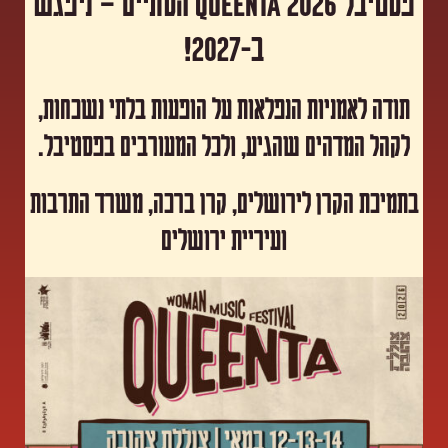
פסטיבל Queenta 2026 הסתיים – ניפגש
ב-2027!
תודה לאמניות הנפלאות על הופעות בלתי נשכחות,
לקהל המדהים שהגיע, ולכל המעורבים בפסטיבל.
​בתמיכת הקרן לירושלים, קרן ברכה, משרד התרבות
ועיריית ירושלים