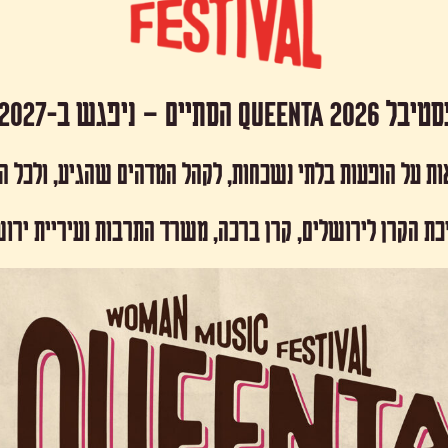
 Queenta 2026 הסתיים – ניפגש ב-2027!
ות על הופעות בלתי נשכחות, לקהל המדהים שהגיע, ולכל 
כת הקרן לירושלים, קרן ברכה, משרד התרבות ועיריית ירו