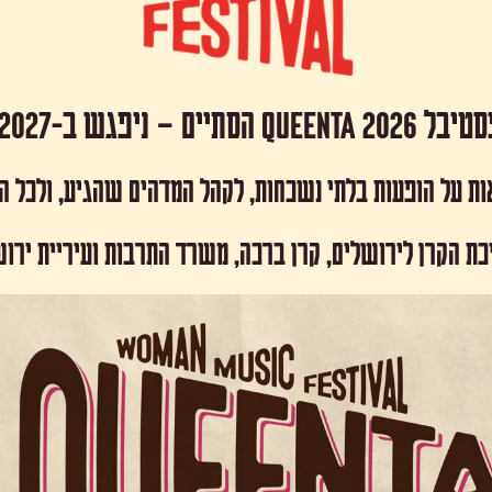
 Queenta 2026 הסתיים – ניפגש ב-2027!
ות על הופעות בלתי נשכחות, לקהל המדהים שהגיע, ולכל 
כת הקרן לירושלים, קרן ברכה, משרד התרבות ועיריית ירו