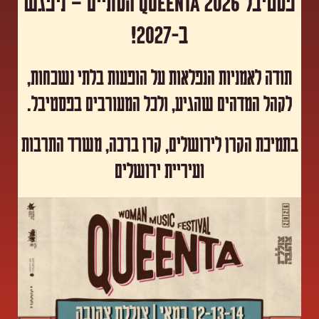
פסטיבל Queenta 2026 הסתיים – ניפגש
ב-2027!
תודה לאמניות הנפלאות על הופעות בלתי נשכחות,
לקהל המדהים שהגיע, ולכל המעורבים בפסטיבל.
​בתמיכת הקרן לירושלים, קרן ברכה, משרד התרבות
ועיריית ירושלים