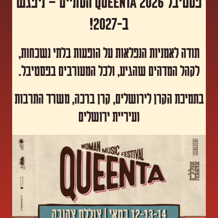
פסטיבל Queenta 2026 הסתיים – ניפגש
ב-2027!
תודה לאמניות הנפלאות על הופעות בלתי נשכחות,
לקהל המדהים שהגיע, ולכל המעורבים בפסטיבל.
​בתמיכת הקרן לירושלים, קרן ברכה, משרד התרבות
ועיריית ירושלים