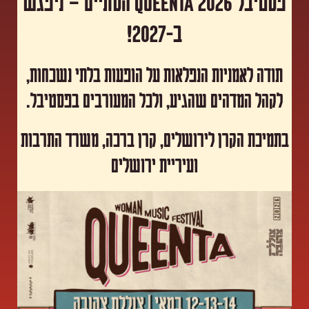
פסטיבל Queenta 2026 הסתיים – ניפגש
ב-2027!
תודה לאמניות הנפלאות על הופעות בלתי נשכחות,
לקהל המדהים שהגיע, ולכל המעורבים בפסטיבל.
​בתמיכת הקרן לירושלים, קרן ברכה, משרד התרבות
ועיריית ירושלים