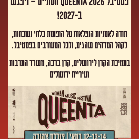
פסטיבל Queenta 2026 הסתיים – ניפגש
ב-2027!
תודה לאמניות הנפלאות על הופעות בלתי נשכחות,
לקהל המדהים שהגיע, ולכל המעורבים בפסטיבל.
​בתמיכת הקרן לירושלים, קרן ברכה, משרד התרבות
ועיריית ירושלים