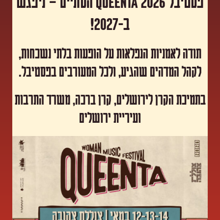
פסטיבל Queenta 2026 הסתיים – ניפגש
ב-2027!
תודה לאמניות הנפלאות על הופעות בלתי נשכחות,
לקהל המדהים שהגיע, ולכל המעורבים בפסטיבל.
​בתמיכת הקרן לירושלים, קרן ברכה, משרד התרבות
ועיריית ירושלים