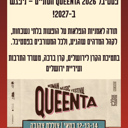
פסטיבל Queenta 2026 הסתיים – ניפגש
ב-2027!
תודה לאמניות הנפלאות על הופעות בלתי נשכחות,
לקהל המדהים שהגיע, ולכל המעורבים בפסטיבל.
​בתמיכת הקרן לירושלים, קרן ברכה, משרד התרבות
ועיריית ירושלים