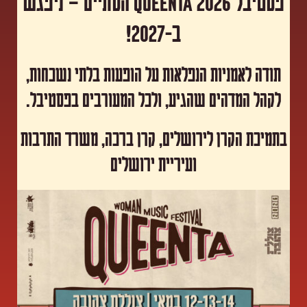
פסטיבל Queenta 2026 הסתיים – ניפגש
ב-2027!
תודה לאמניות הנפלאות על הופעות בלתי נשכחות,
לקהל המדהים שהגיע, ולכל המעורבים בפסטיבל.
​בתמיכת הקרן לירושלים, קרן ברכה, משרד התרבות
ועיריית ירושלים