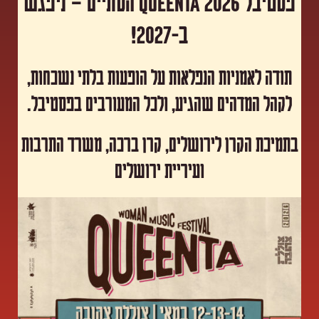
פסטיבל Queenta 2026 הסתיים – ניפגש
ב-2027!
תודה לאמניות הנפלאות על הופעות בלתי נשכחות,
לקהל המדהים שהגיע, ולכל המעורבים בפסטיבל.
​בתמיכת הקרן לירושלים, קרן ברכה, משרד התרבות
ועיריית ירושלים